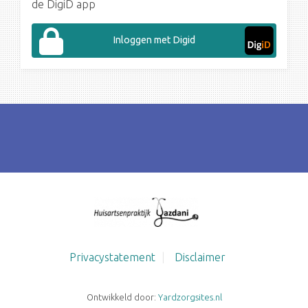
de DigiD app
Inloggen met Digid
Privacystatement
Disclaimer
Ontwikkeld door:
Yardzorgsites.nl